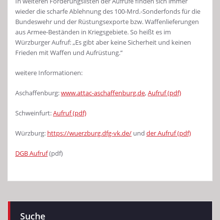
In weiteren Forderungslisten der Aufrufe finden sich immer
wieder die scharfe Ablehnung des 100-Mrd.-Sonderfonds für die
Bundeswehr und der Rüstungsexporte bzw. Waffenlieferungen
aus Armee-Beständen in Kriegsgebiete. So heißt es im
Würzburger Aufruf: „Es gibt aber keine Sicherheit und keinen
Frieden mit Waffen und Aufrüstung.“
weitere Informationen:
Aschaffenburg:
www.attac-aschaffenburg.de
,
Aufruf (pdf)
Schweinfurt:
Aufruf (pdf)
Würzburg:
https://wuerzburg.dfg-vk.de/
und
der Aufruf (pdf)
DGB Aufruf
(pdf)
Suche