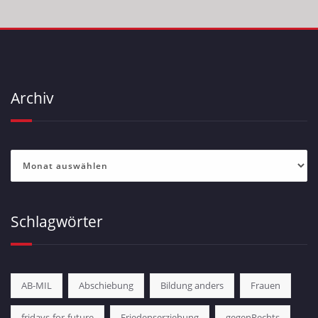
Archiv
Archiv
Schlagwörter
AB-MIL
Abschiebung
Bildung anders
Frauen
fridays-for-future
Friedenserziehung
gegenRechts