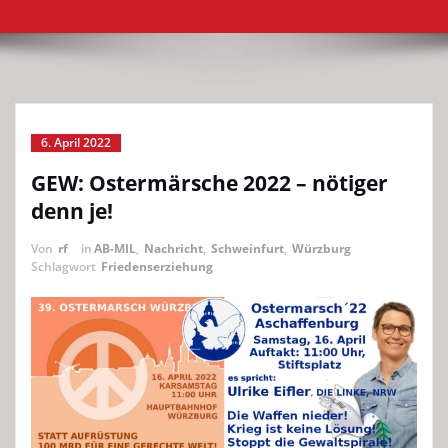
6. April 2022
GEW: Ostermärsche 2022 – nötiger
denn je!
Von
rf
in
AB-MIL
,
Nachricht
,
Schweinfurt
,
Würzburg
Schlagwort
Friedenserziehung