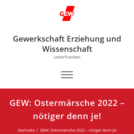
Skip
to
content
Gewerkschaft Erziehung und
Wissenschaft
Unterfranken
Schalte
Navigation
GEW: Ostermärsche 2022 –
nötiger denn je!
Startseite
GEW: Ostermärsche 2022 – nötiger denn je!