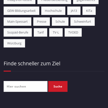
GEW-Bildungsarbeit
Hochschule
JA13
KiTa
Main-Spessart
Presse
Schule
Schweinfurt
Sozpäd-Berufe
Tarif
TV-L
TVOED
Würzburg
Finde schneller zum Ziel