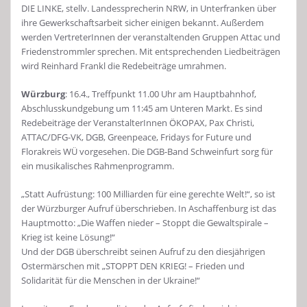
DIE LINKE, stellv. Landessprecherin NRW, in Unterfranken über
ihre Gewerkschaftsarbeit sicher einigen bekannt. Außerdem
werden VertreterInnen der veranstaltenden Gruppen Attac und
Friedenstrommler sprechen. Mit entsprechenden Liedbeiträgen
wird Reinhard Frankl die Redebeiträge umrahmen.
Würzburg
: 16.4., Treffpunkt 11.00 Uhr am Hauptbahnhof,
Abschlusskundgebung um 11:45 am Unteren Markt. Es sind
Redebeiträge der VeranstalterInnen ÖKOPAX, Pax Christi,
ATTAC/DFG-VK, DGB, Greenpeace, Fridays for Future und
Florakreis WÜ vorgesehen. Die DGB-Band Schweinfurt sorg für
ein musikalisches Rahmenprogramm.
„Statt Aufrüstung: 100 Milliarden für eine gerechte Welt!“, so ist
der Würzburger Aufruf überschrieben. In Aschaffenburg ist das
Hauptmotto: „Die Waffen nieder – Stoppt die Gewaltspirale –
Krieg ist keine Lösung!“
Und der DGB überschreibt seinen Aufruf zu den diesjährigen
Ostermärschen mit „STOPPT DEN KRIEG! – Frieden und
Solidarität für die Menschen in der Ukraine!“