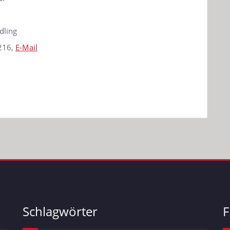
dling
216,
E-Mail
Schlagwörter
F