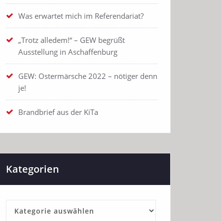
Was erwartet mich im Referendariat?
„Trotz alledem!“ – GEW begrüßt
Ausstellung in Aschaffenburg
GEW: Ostermärsche 2022 – nötiger denn
je!
Brandbrief aus der KiTa
Kategorien
Kategorien